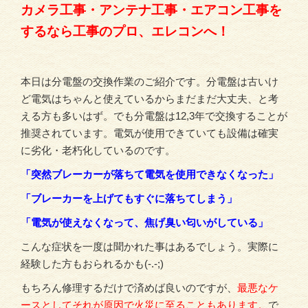
カメラ工事・アンテナ工事・エアコン工事を
するなら工事のプロ、エレコンへ！
本日は分電盤の交換作業のご紹介です。分電盤は古いけ
ど電気はちゃんと使えているからまだまだ大丈夫、と考
える方も多いはず。でも分電盤は12,3年で交換することが
推奨されています。電気が使用できていても設備は確実
に劣化・老朽化しているのです。
「突然ブレーカーが落ちて電気を使用できなくなった」
「ブレーカーを上げてもすぐに落ちてしまう」
「電気が使えなくなって、焦げ臭い匂いがしている」
こんな症状を一度は聞かれた事はあるでしょう。実際に
経験した方もおられるかも(-.-;)
もちろん修理するだけで済めば良いのですが、
最悪なケ
ースとしてそれが原因で火災に至ることもあります。
で