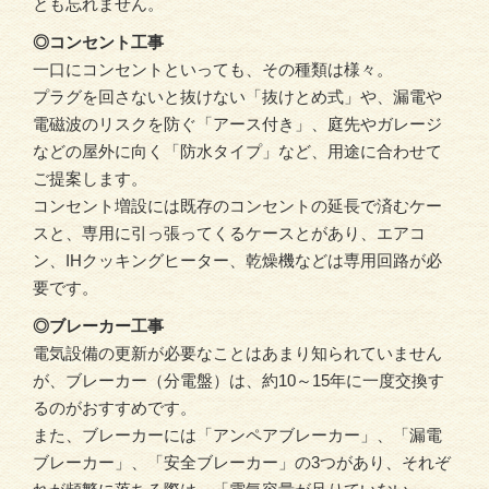
とも忘れません。
◎コンセント工事
一口にコンセントといっても、その種類は様々。
プラグを回さないと抜けない「抜けとめ式」や、漏電や
電磁波のリスクを防ぐ「アース付き」、庭先やガレージ
などの屋外に向く「防水タイプ」など、用途に合わせて
ご提案します。
コンセント増設には既存のコンセントの延長で済むケー
スと、専用に引っ張ってくるケースとがあり、エアコ
ン、IHクッキングヒーター、乾燥機などは専用回路が必
要です。
◎ブレーカー工事
電気設備の更新が必要なことはあまり知られていません
が、ブレーカー（分電盤）は、約10～15年に一度交換す
るのがおすすめです。
また、ブレーカーには「アンペアブレーカー」、「漏電
ブレーカー」、「安全ブレーカー」の3つがあり、それぞ